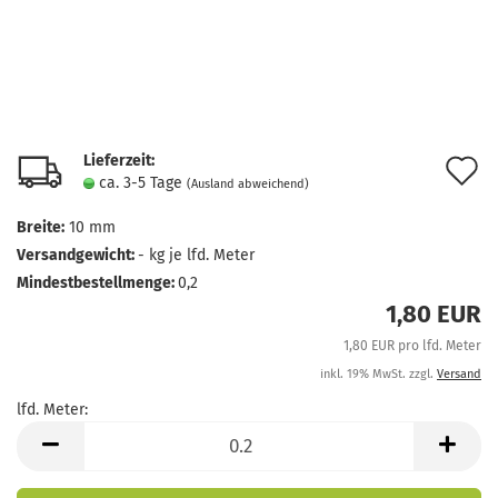
Lieferzeit:
A
ca. 3-5 Tage
(Ausland abweichend)
d
Breite:
10 mm
M
Versandgewicht:
-
kg je lfd. Meter
Mindestbestellmenge:
0,2
1,80 EUR
1,80 EUR pro lfd. Meter
inkl. 19% MwSt. zzgl.
Versand
lfd. Meter:
lfd.
Meter