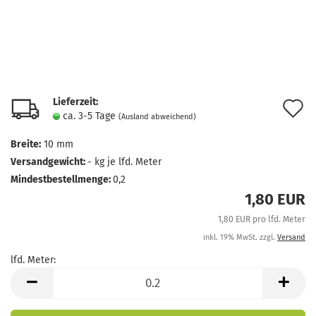
Lieferzeit:
A
ca. 3-5 Tage
(Ausland abweichend)
d
Breite:
10 mm
M
Versandgewicht:
-
kg je lfd. Meter
Mindestbestellmenge:
0,2
1,80 EUR
1,80 EUR pro lfd. Meter
inkl. 19% MwSt. zzgl.
Versand
lfd. Meter:
lfd.
Meter