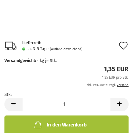
Lieferzeit:
A
ca. 3-5 Tage
(Ausland abweichend)
d
Versandgewicht:
-
kg je Stk.
M
1,35 EUR
1,35 EUR pro Stk.
inkl. 19% MwSt. zzgl.
Versand
Stk.:
Stk.
In den Warenkorb