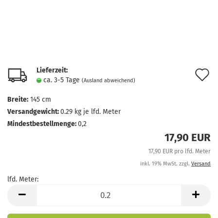
Lieferzeit:
A
ca. 3-5 Tage
(Ausland abweichend)
d
Breite:
145 cm
M
Versandgewicht:
0.29
kg je lfd. Meter
Mindestbestellmenge:
0,2
17,90 EUR
17,90 EUR pro lfd. Meter
inkl. 19% MwSt. zzgl.
Versand
lfd. Meter:
lfd.
Meter