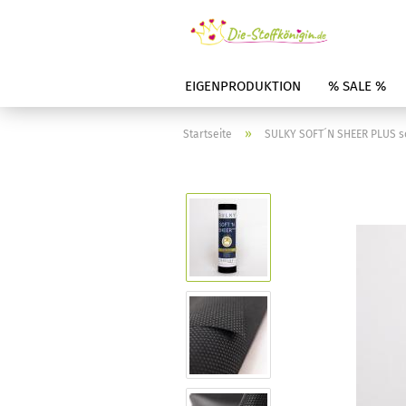
EIGENPRODUKTION
% SALE %
»
Startseite
SULKY SOFT´N SHEER PLUS s