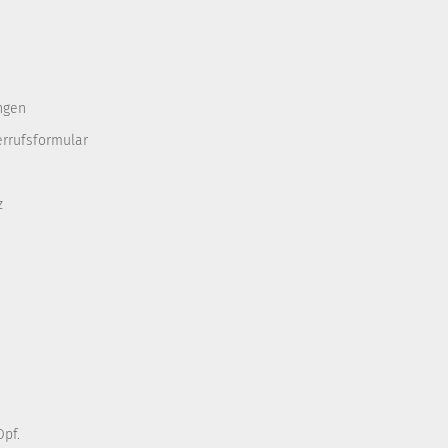
ngen
errufsformular
z
pf.