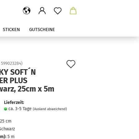
STICKEN
GUTSCHEINE
Auf
:
599023284
)
KY SOFT´N
den
ER PLUS
Merkzettel
warz, 25cm x 5m
Lieferzeit:
ca. 3-5 Tage
(Ausland abweichend)
25 cm
Schwarz
m):
5 m