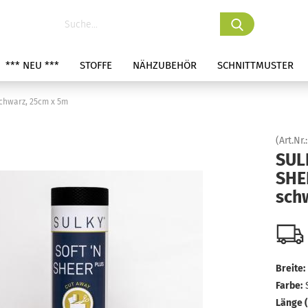
*** NEU ***
STOFFE
NÄHZUBEHÖR
SCHNITTMUSTER
chwarz, 25cm x 5m
(Art.Nr.
SUL
SHE
sch
Breite:
Farbe:
Länge (