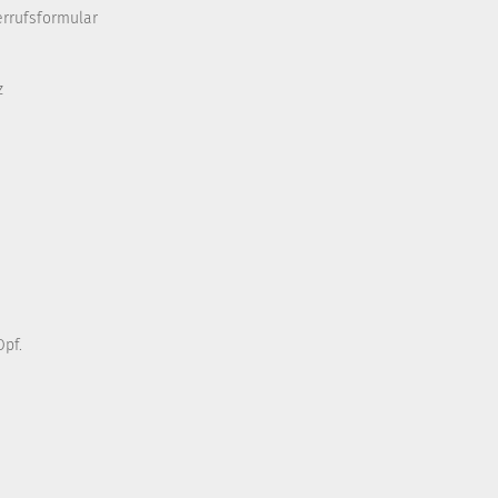
errufsformular
z
pf.