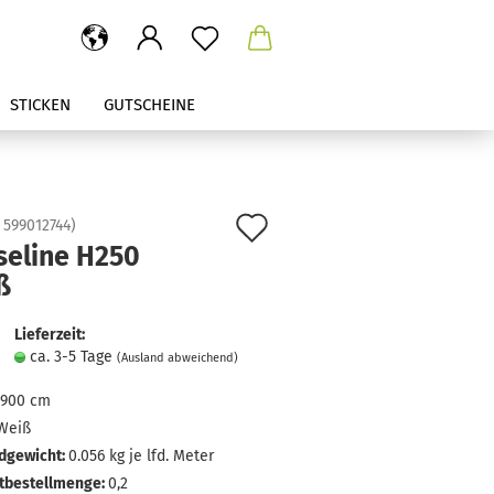
STICKEN
GUTSCHEINE
Auf
:
599012744
)
seline H250
den
ß
Merkzettel
Lieferzeit:
ca. 3-5 Tage
(Ausland abweichend)
900 cm
Weiß
dgewicht:
0.056
kg je lfd. Meter
tbestellmenge:
0,2