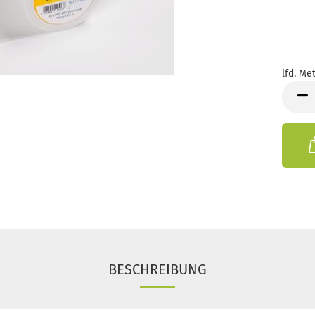
lfd. Met
lfd.
Meter
BESCHREIBUNG