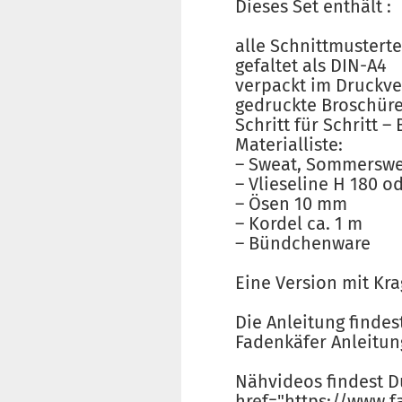
Dieses Set enthält :
alle Schnittmustert
gefaltet als DIN-A4
verpackt im Druckve
gedruckte Broschür
Schritt für Schritt 
Materialliste:
– Sweat, Sommerswea
– Vlieseline H 180 o
– Ösen 10 mm
– Kordel ca. 1 m
– Bündchenware
Eine Version mit Kra
Die Anleitung findes
Fadenkäfer Anleitun
Nähvideos findest D
href="https://www.