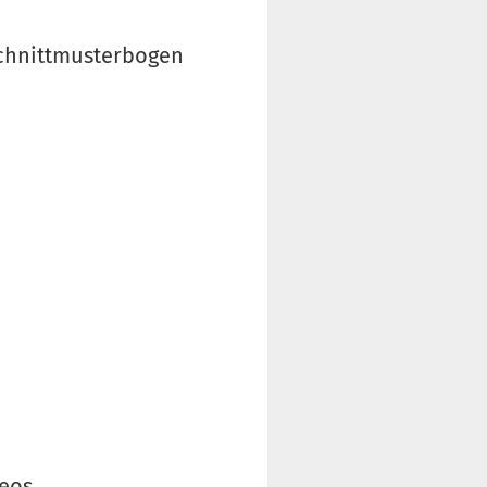
schnittmusterbogen
deos