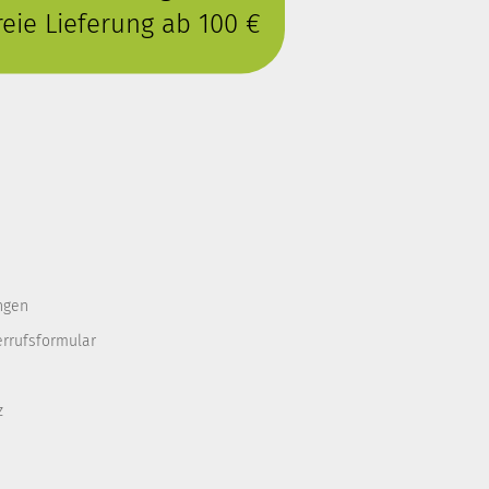
eie Lieferung ab 100 €
ngen
errufsformular
z