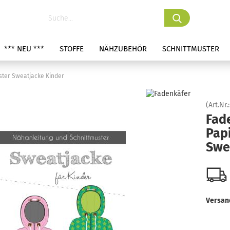
*** NEU ***
STOFFE
NÄHZUBEHÖR
SCHNITTMUSTER
ster Sweatjacke Kinder
(Art.Nr.
Fad
Pap
Swe
Versan