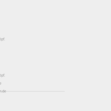
pf.
pf.
e
n.de