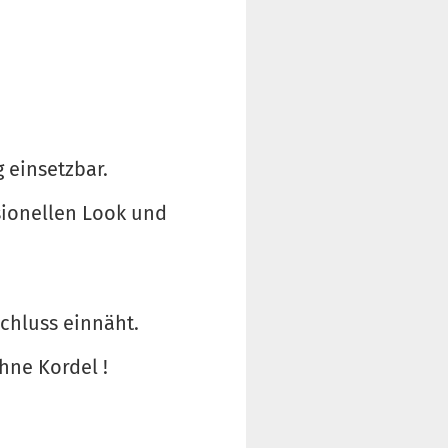
g einsetzbar.
sionellen Look und
chluss einnäht.
hne Kordel !