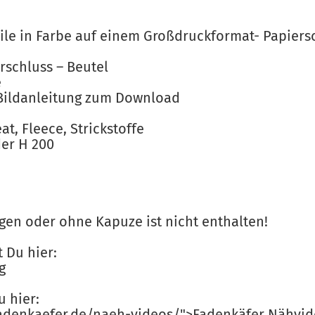
eile in Farbe auf einem Großdruckformat- Papier
rschluss – Beutel
e
– Bildanleitung zum Download
t, Fleece, Strickstoffe
der H 200
gen oder ohne Kapuze ist nicht enthalten!
t Du hier:
g
u hier:
fadenkaefer.de/naeh-videos/">Fadenkäfer Nähvi