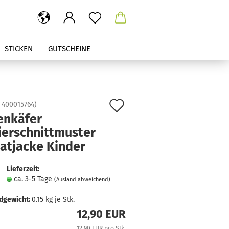
STICKEN
GUTSCHEINE
Auf
:
400015764
)
enkäfer
den
ierschnittmuster
Merkzettel
atjacke Kinder
Lieferzeit:
ca. 3-5 Tage
(Ausland abweichend)
dgewicht:
0.15
kg je Stk.
12,90 EUR
12,90 EUR pro Stk.