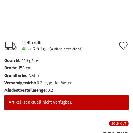
Lieferzeit:
A
ca. 3-5 Tage
(Ausland abweichend)
d
Gewicht:
140 g/m²
M
Breite:
150 cm
Grundfarbe:
Natur
Versandgewicht:
0.2
kg je lfd. Meter
Mindestbestellmenge:
0,2
Artikel ist aktuell nicht verfügbar.
SOLD OUT