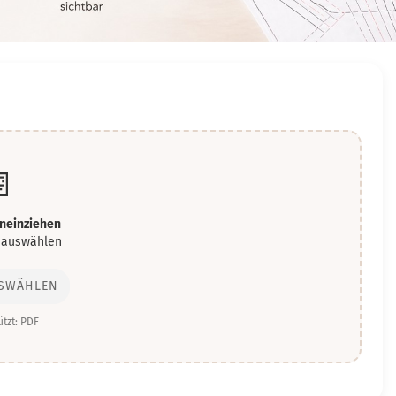

ineinziehen
 auswählen
USWÄHLEN
tzt: PDF