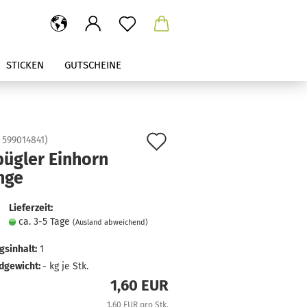
STICKEN
GUTSCHEINE
Auf
:
599014841
)
bügler Einhorn
den
nge
Merkzettel
Lieferzeit:
ca. 3-5 Tage
(Ausland abweichend)
sinhalt:
1
dgewicht:
-
kg je Stk.
1,60 EUR
1,60 EUR pro Stk.