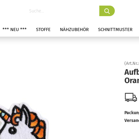
*** NEU ***
STOFFE
NÄHZUBEHÖR
SCHNITTMUSTER
(Art.Nr.
Auf
Ora
Packung
Versan