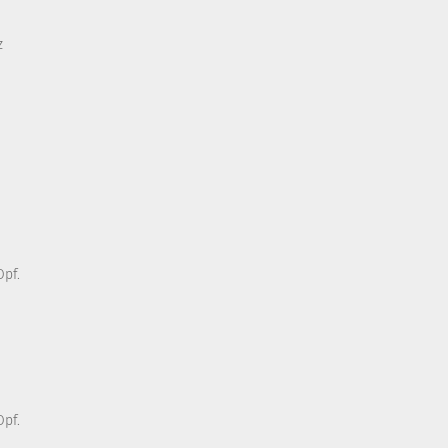
z
pf.
pf.