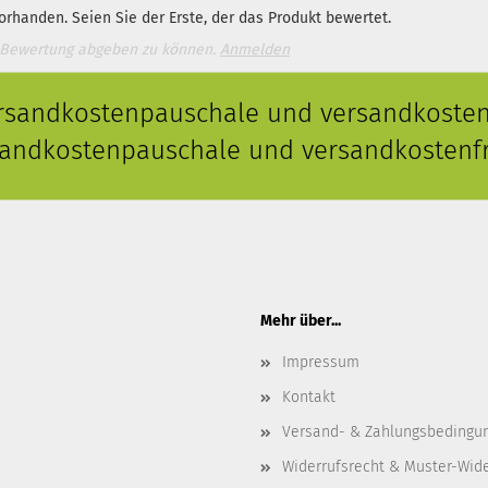
rhanden. Seien Sie der Erste, der das Produkt bewertet.
 Bewertung abgeben zu können.
Anmelden
ersandkostenpauschale und versandkostenf
rsandkostenpauschale und versandkostenfr
Mehr über...
Impressum
Kontakt
Versand- & Zahlungsbedingu
Widerrufsrecht & Muster-Wid