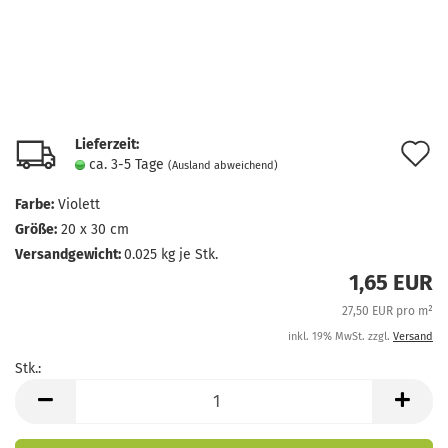
Lieferzeit:
A
ca. 3-5 Tage
(Ausland abweichend)
d
Farbe:
Violett
M
Größe:
20 x 30 cm
Versandgewicht:
0.025
kg je Stk.
1,65 EUR
27,50 EUR pro m²
inkl. 19% MwSt. zzgl.
Versand
Stk.:
Stk.