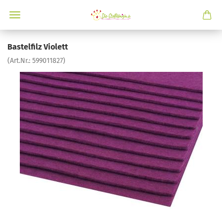
Bastelfilz Violett
(Art.Nr.:
599011827
)