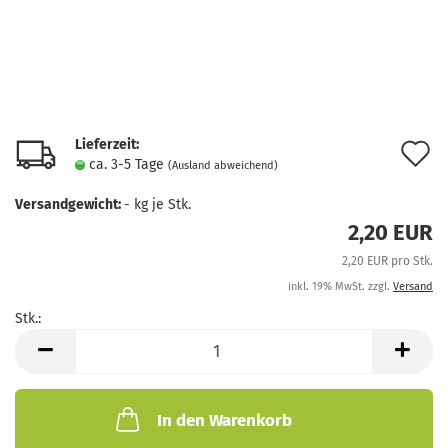
Lieferzeit:
A
ca. 3-5 Tage
(Ausland abweichend)
d
Versandgewicht:
-
kg je Stk.
M
2,20 EUR
2,20 EUR pro Stk.
inkl. 19% MwSt. zzgl.
Versand
Stk.:
Stk.
In den Warenkorb