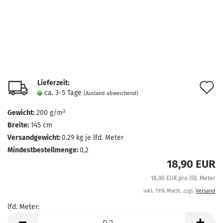
Lieferzeit:
A
ca. 3-5 Tage
(Ausland abweichend)
d
Gewicht:
200 g/m²
M
Breite:
145 cm
Versandgewicht:
0.29
kg je lfd. Meter
Mindestbestellmenge:
0,2
18,90 EUR
18,90 EUR pro lfd. Meter
inkl. 19% MwSt. zzgl.
Versand
lfd. Meter:
lfd.