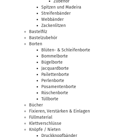
Zubehör
Spitzen und Madeira
Streifenbänder
Webbänder
Zackenlitzen
Bastelfilz
Bastelzubehör
Borten
Blüten- & Schleifenborte
Bommelborte
Bügelborte
Jacquardborte
Pailettenborte
Perlenborte
Posamentenborte
Rüschenborte
Tüllborte
Bücher
Fixieren, Verstärken & Einlagen
Füllmaterial
Klettverschlüsse
Knöpfe / Nieten
Druckknopfbänder