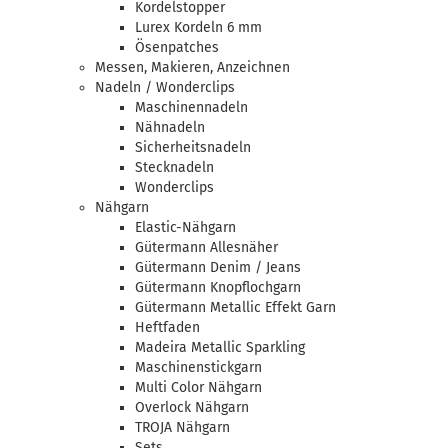
Kordelstopper
Lurex Kordeln 6 mm
Ösenpatches
Messen, Makieren, Anzeichnen
Nadeln / Wonderclips
Maschinennadeln
Nähnadeln
Sicherheitsnadeln
Stecknadeln
Wonderclips
Nähgarn
Elastic-Nähgarn
Gütermann Allesnäher
Gütermann Denim / Jeans
Gütermann Knopflochgarn
Gütermann Metallic Effekt Garn
Heftfaden
Madeira Metallic Sparkling
Maschinenstickgarn
Multi Color Nähgarn
Overlock Nähgarn
TROJA Nähgarn
Sets