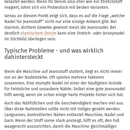
belastet werden. Wenn Ihr Denim also eher wie ein Stretchstoff
reagiert, lohnt sich ein Probestück mit beiden Varianten.
Genau an diesem Punkt zeigt sich, dass es auf die Frage „welche
Nadel für Jeansstoff“ nicht nur eine einzige Antwort gibt. Bei
starrem, dichtem Gewebe gewinnt meist die Jeansnadel. Bei
deutlich
elastischem Denim
kann eine Stretch- oder Jerseynadel
im Stichbild überlegen sein.
Typische Probleme - und was wirklich
dahintersteckt
Wenn die Maschine auf Jeansstoff stottert, liegt es nicht immer
nur an der Nadelstärke. Oft spielen mehrere Faktoren
zusammen. Eine stumpfe Nadel ist einer der häufigsten Gründe
für Fehlstiche und unsaubere Nähte. Selbst eine gute Jeansnadel
hilft wenig, wenn sie schon einige harte Projekte hinter sich hat.
Auch das Nähfüßchen und die Geschwindigkeit machen viel aus.
Über dicke Nahtstellen sollte nicht mit Vollgas genäht werden.
Langsames, kontrolliertes Nähen entlastet Maschine, Nadel und
Garn. Wenn der Stoff vorne stark ansteigt, hilft es oft, den Fuß
waagerecht auszurichten, damit die Maschine gleichmäßiger