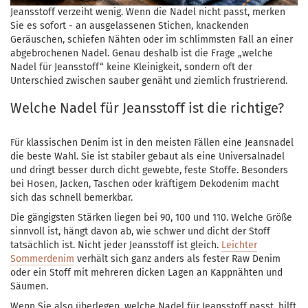
Jeansstoff verzeiht wenig. Wenn die Nadel nicht passt, merken
Sie es sofort - an ausgelassenen Stichen, knackenden
Geräuschen, schiefen Nähten oder im schlimmsten Fall an einer
abgebrochenen Nadel. Genau deshalb ist die Frage „welche
Nadel für Jeansstoff“ keine Kleinigkeit, sondern oft der
Unterschied zwischen sauber genäht und ziemlich frustrierend.
Welche Nadel für Jeansstoff ist die richtige?
Für klassischen Denim ist in den meisten Fällen eine Jeansnadel
die beste Wahl. Sie ist stabiler gebaut als eine Universalnadel
und dringt besser durch dicht gewebte, feste Stoffe. Besonders
bei Hosen, Jacken, Taschen oder kräftigem Dekodenim macht
sich das schnell bemerkbar.
Die gängigsten Stärken liegen bei 90, 100 und 110. Welche Größe
sinnvoll ist, hängt davon ab, wie schwer und dicht der Stoff
tatsächlich ist. Nicht jeder Jeansstoff ist gleich.
Leichter
Sommerdenim
verhält sich ganz anders als fester Raw Denim
oder ein Stoff mit mehreren dicken Lagen an Kappnähten und
Säumen.
Wenn Sie also überlegen, welche Nadel für Jeansstoff passt, hilft