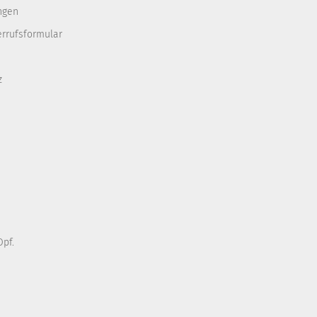
ngen
errufsformular
z
pf.