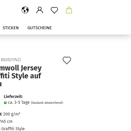
STICKEN
GUTSCHEINE
Auf
:
802021742
)
mwoll Jersey
den
fiti Style auf
Merkzettel
u
Lieferzeit:
ca. 3-5 Tage
(Ausland abweichend)
:
200 g/m²
145 cm
:
Graffiti Style