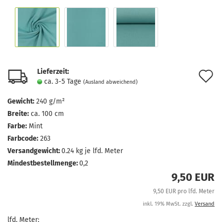
Lieferzeit:
A
ca. 3-5 Tage
(Ausland abweichend)
d
Gewicht:
240 g/m²
M
Breite:
ca. 100 cm
Farbe:
Mint
Farbcode:
263
Versandgewicht:
0.24
kg je lfd. Meter
Mindestbestellmenge:
0,2
9,50 EUR
9,50 EUR pro lfd. Meter
inkl. 19% MwSt. zzgl.
Versand
lfd. Meter: