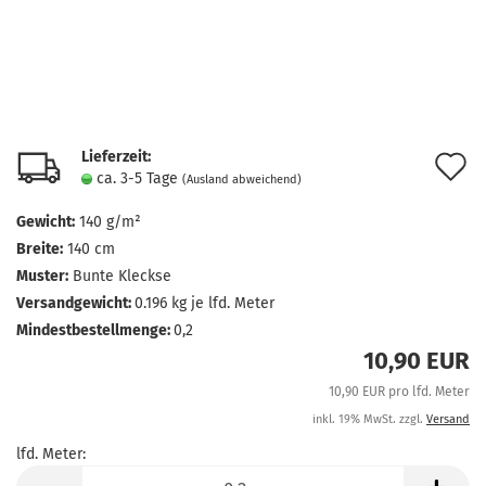
Lieferzeit:
A
ca. 3-5 Tage
(Ausland abweichend)
d
Gewicht:
140 g/m²
M
Breite:
140 cm
Muster:
Bunte Kleckse
Versandgewicht:
0.196
kg je lfd. Meter
Mindestbestellmenge:
0,2
10,90 EUR
10,90 EUR pro lfd. Meter
inkl. 19% MwSt. zzgl.
Versand
lfd. Meter:
lfd.