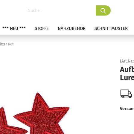
*** NEU ***
STOFFE
NÄHZUBEHÖR
SCHNITTMUSTER
itzer Rot
(Art.Nr.
Aufb
Lure
Versan