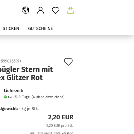
STICKEN
GUTSCHEINE
Auf
:
599016597
)
ügler Stern mit
den
x Glitzer Rot
Merkzettel
Lieferzeit:
ca. 3-5 Tage
(Ausland abweichend)
dgewicht:
-
kg je Stk.
2,20 EUR
2,20 EUR pro Stk.
inkl. 19% MwSt. zzgl.
Versand