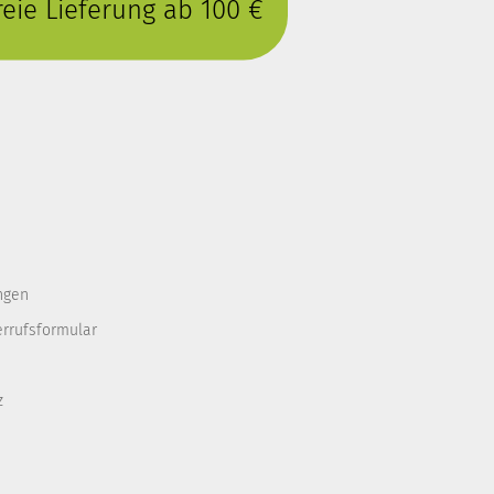
eie Lieferung ab 100 €
ngen
errufsformular
z