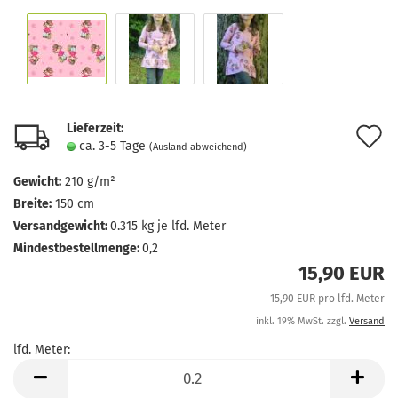
Lieferzeit:
A
ca. 3-5 Tage
(Ausland abweichend)
d
Gewicht:
210 g/m²
M
Breite:
150 cm
Versandgewicht:
0.315
kg je lfd. Meter
Mindestbestellmenge:
0,2
15,90 EUR
15,90 EUR pro lfd. Meter
inkl. 19% MwSt. zzgl.
Versand
lfd. Meter:
lfd.
Meter