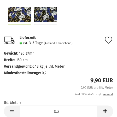
Lieferzeit:
A
ca. 3-5 Tage
(Ausland abweichend)
d
Gewicht:
120 g/m²
M
Breite:
150 cm
Versandgewicht:
0.18
kg je lfd. Meter
Mindestbestellmenge:
0,2
9,90 EUR
9,90 EUR pro lfd. Meter
inkl. 19% MwSt. zzgl.
Versand
lfd. Meter:
lfd.
Meter