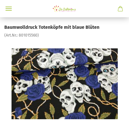
Baumwolldruck Totenköpfe mit blaue Blüten
(Art.Nr.:
801015560
)