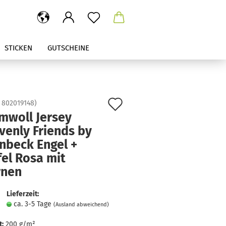
STICKEN
GUTSCHEINE
Auf
:
802019148
)
mwoll Jersey
den
venly Friends by
Merkzettel
nbeck Engel +
el Rosa mit
rnen
Lieferzeit:
ca. 3-5 Tage
(Ausland abweichend)
:
200 g/m²