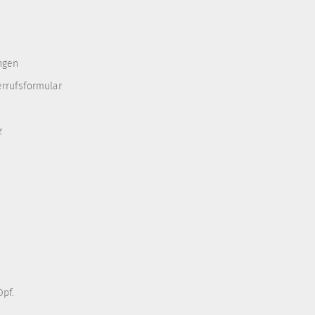
ngen
errufsformular
z
pf.