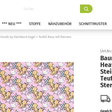
*** NEU ***
STOFFE
NÄHZUBEHÖR
SCHNITTMUSTER
iends by Steinbeck Engel + Teufel Rosa mit Sternen
(Art.Nr.
Bau
Hea
Stei
Teuf
Ste
Gewicht