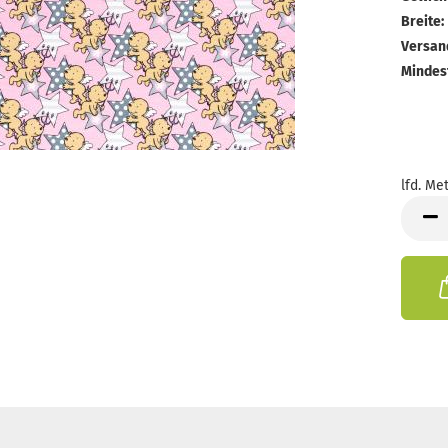
Breite:
Versan
Mindes
lfd. Met
lfd.
Meter