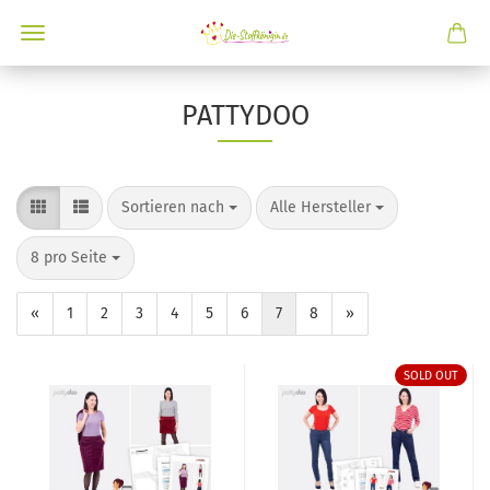
PATTYDOO
Sortieren nach
Alle Hersteller
8 pro Seite
«
1
2
3
4
5
6
7
8
»
SOLD OUT