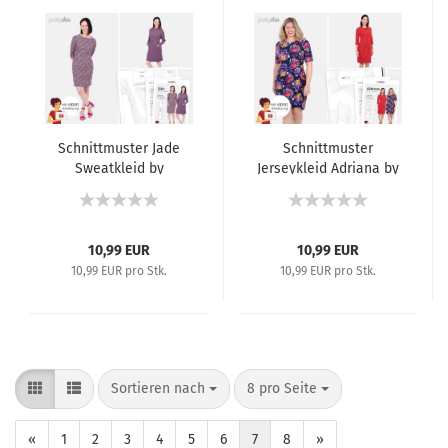
Schnittmuster Jade
Schnittmuster
Sweatkleid by
Jerseykleid Adriana by
pattydoo
pattydoo
10,99 EUR
10,99 EUR
10,99 EUR pro Stk.
10,99 EUR pro Stk.
Sortieren nach
8 pro Seite
«
1
2
3
4
5
6
7
8
»