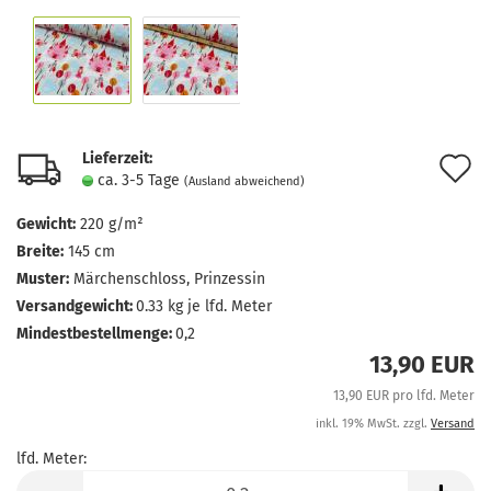
Lieferzeit:
A
ca. 3-5 Tage
(Ausland abweichend)
d
Gewicht:
220 g/m²
M
Breite:
145 cm
Muster:
Märchenschloss, Prinzessin
Versandgewicht:
0.33
kg je lfd. Meter
Mindestbestellmenge:
0,2
13,90 EUR
13,90 EUR pro lfd. Meter
inkl. 19% MwSt. zzgl.
Versand
lfd. Meter:
lfd.