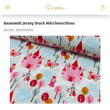
Baumwoll Jersey Druck Märchenschloss
(Art.Nr.:
802020454
)