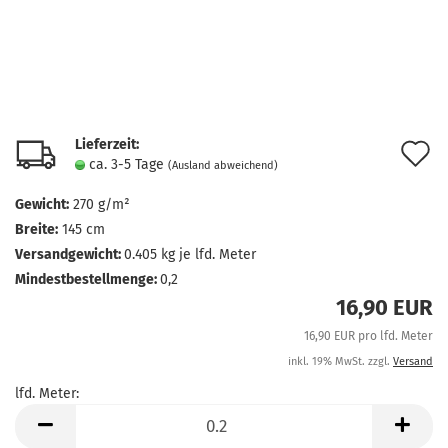
Lieferzeit:
A
ca. 3-5 Tage
(Ausland abweichend)
d
Gewicht:
270 g/m²
M
Breite:
145 cm
Versandgewicht:
0.405
kg je lfd. Meter
Mindestbestellmenge:
0,2
16,90 EUR
16,90 EUR pro lfd. Meter
inkl. 19% MwSt. zzgl.
Versand
lfd. Meter:
lfd.
Meter