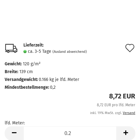
Lieferzeit:
A
ca. 3-5 Tage
(Ausland abweichend)
d
Gewicht:
120 g/m²
M
Breite:
139 cm
Versandgewicht:
0.166
kg je lfd. Meter
Mindestbestellmenge:
0,2
8,72 EUR
8,72 EUR pro lfd. Meter
inkl. 19% MwSt. zzgl.
Versand
lfd. Meter:
lfd.
Meter