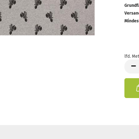
Grundf
Versan
Mindes
lfd. Met
lfd.
Meter