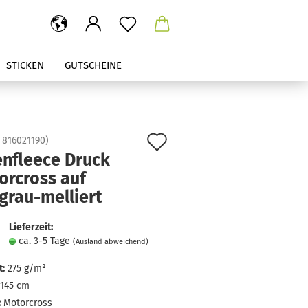
STICKEN
GUTSCHEINE
Auf
:
816021190
)
enfleece Druck
den
orcross auf
Merkzettel
grau-melliert
Lieferzeit:
ca. 3-5 Tage
(Ausland abweichend)
:
275 g/m²
145 cm
:
Motorcross