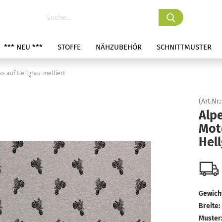
*** NEU ***
STOFFE
NÄHZUBEHÖR
SCHNITTMUSTER
s auf Hellgrau-melliert
(Art.Nr.
Alp
Mot
Hell
Gewicht
Breite:
Muster