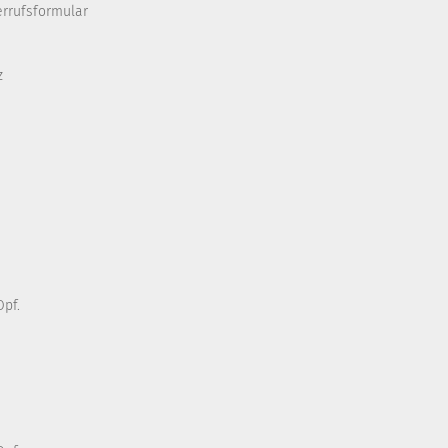
errufsformular
z
pf.