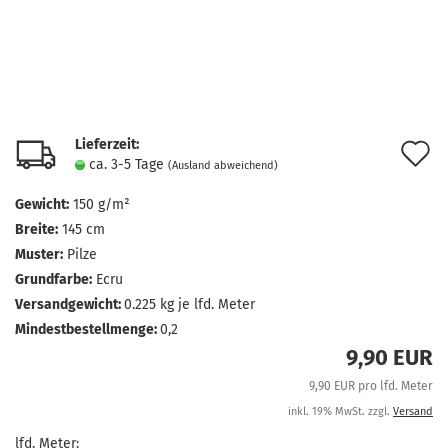
Lieferzeit:
A
ca. 3-5 Tage
(Ausland abweichend)
d
Gewicht:
150 g/m²
M
Breite:
145 cm
Muster:
Pilze
Grundfarbe:
Ecru
Versandgewicht:
0.225
kg je lfd. Meter
Mindestbestellmenge:
0,2
9,90 EUR
9,90 EUR pro lfd. Meter
inkl. 19% MwSt. zzgl.
Versand
lfd. Meter: