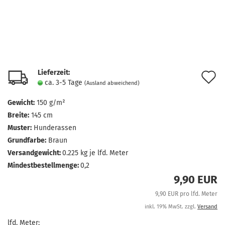
Lieferzeit:
A
ca. 3-5 Tage
(Ausland abweichend)
d
Gewicht:
150 g/m²
M
Breite:
145 cm
Muster:
Hunderassen
Grundfarbe:
Braun
Versandgewicht:
0.225
kg je lfd. Meter
Mindestbestellmenge:
0,2
9,90 EUR
9,90 EUR pro lfd. Meter
inkl. 19% MwSt. zzgl.
Versand
lfd. Meter: