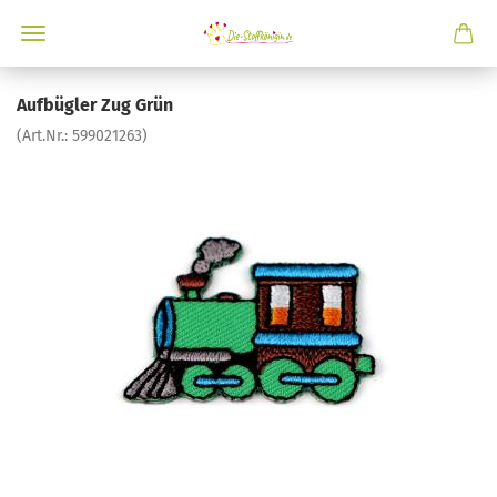
Aufbügler Zug Grün
(Art.Nr.:
599021263
)