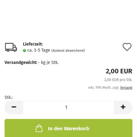
Lieferzeit:
A
ca. 3-5 Tage
(Ausland abweichend)
d
Versandgewicht:
-
kg je Stk.
M
2,00 EUR
2,00 EUR pro Stk.
inkl. 19% MwSt. zzgl.
Versand
Stk.:
Stk.
In den Warenkorb