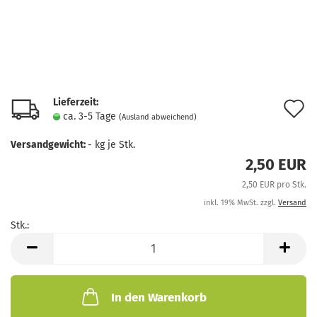
Lieferzeit:
A
ca. 3-5 Tage
(Ausland abweichend)
d
Versandgewicht:
-
kg je Stk.
M
2,50 EUR
2,50 EUR pro Stk.
inkl. 19% MwSt. zzgl.
Versand
Stk.:
Stk.
In den Warenkorb