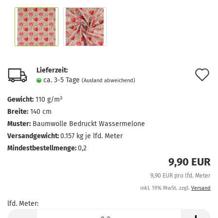
Lieferzeit:
A
ca. 3-5 Tage
(Ausland abweichend)
d
Gewicht:
110 g/m²
M
Breite:
140 cm
Muster:
Baumwolle Bedruckt Wassermelone
Versandgewicht:
0.157
kg je lfd. Meter
Mindestbestellmenge:
0,2
9,90 EUR
9,90 EUR pro lfd. Meter
inkl. 19% MwSt. zzgl.
Versand
lfd. Meter:
lfd.