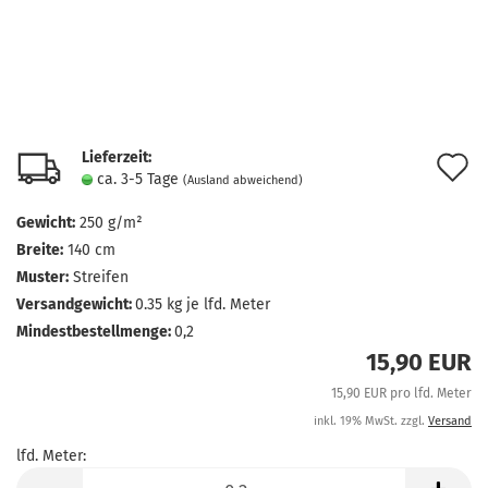
Lieferzeit:
A
ca. 3-5 Tage
(Ausland abweichend)
d
Gewicht:
250 g/m²
M
Breite:
140 cm
Muster:
Streifen
Versandgewicht:
0.35
kg je lfd. Meter
Mindestbestellmenge:
0,2
15,90 EUR
15,90 EUR pro lfd. Meter
inkl. 19% MwSt. zzgl.
Versand
lfd. Meter:
lfd.