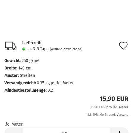
Lieferzeit:
A
ca. 3-5 Tage
(Ausland abweichend)
d
Gewicht:
250 g/m²
M
Breite:
140 cm
Muster:
Streifen
Versandgewicht:
0.35
kg je lfd. Meter
Mindestbestellmenge:
0,2
15,90 EUR
15,90 EUR pro lfd. Meter
inkl. 19% MwSt. zzgl.
Versand
lfd. Meter:
lfd.