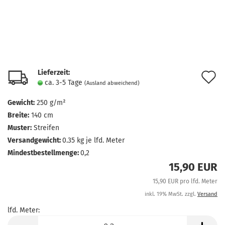
Lieferzeit:
A
ca. 3-5 Tage
(Ausland abweichend)
d
Gewicht:
250 g/m²
M
Breite:
140 cm
Muster:
Streifen
Versandgewicht:
0.35
kg je lfd. Meter
Mindestbestellmenge:
0,2
15,90 EUR
15,90 EUR pro lfd. Meter
inkl. 19% MwSt. zzgl.
Versand
lfd. Meter:
lfd.