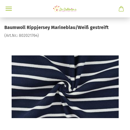
Baumwoll Rippjersey Marineblau/Weiß gestreift
(Art.Nr.:
802021764
)