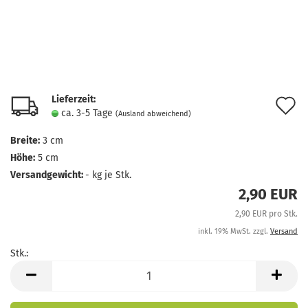
Lieferzeit:
A
ca. 3-5 Tage
(Ausland abweichend)
d
Breite:
3 cm
M
Höhe:
5 cm
Versandgewicht:
-
kg je Stk.
2,90 EUR
2,90 EUR pro Stk.
inkl. 19% MwSt. zzgl.
Versand
Stk.:
Stk.