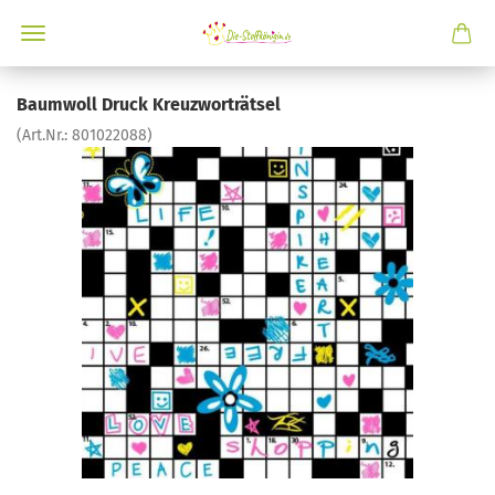
Baumwoll Druck Kreuzworträtsel
(Art.Nr.:
801022088
)