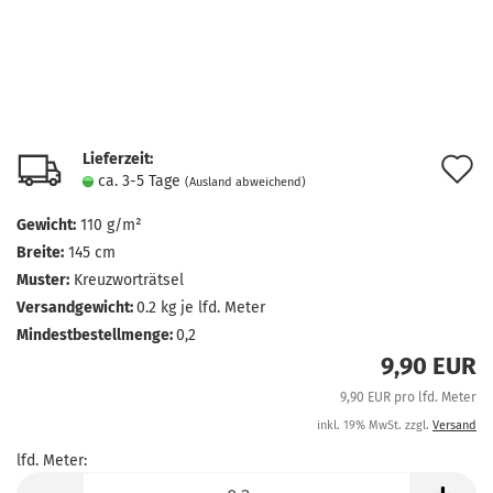
Lieferzeit:
A
ca. 3-5 Tage
(Ausland abweichend)
d
Gewicht:
110 g/m²
M
Breite:
145 cm
Muster:
Kreuzworträtsel
Versandgewicht:
0.2
kg je lfd. Meter
Mindestbestellmenge:
0,2
9,90 EUR
9,90 EUR pro lfd. Meter
inkl. 19% MwSt. zzgl.
Versand
lfd. Meter:
lfd.