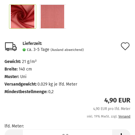
Lieferzeit:
A
ca. 3-5 Tage
(Ausland abweichend)
d
Gewicht:
21 g/m²
M
Breite:
140 cm
Muster:
Uni
Versandgewicht:
0.029
kg je lfd. Meter
Mindestbestellmenge:
0,2
4,90 EUR
4,90 EUR pro lfd. Meter
inkl. 19% MwSt. zzgl.
Versand
lfd. Meter:
lfd.