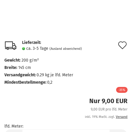
Lieferzeit:
A
ca. 3-5 Tage
(Ausland abweichend)
d
Gewicht:
200 g/m²
M
Breite:
145 cm
Versandgewicht:
0.29
kg je lfd. Meter
Mindestbestellmenge:
0,2
-35%
Nur 9,00 EUR
9,00 EUR pro lfd. Meter
inkl. 19% MwSt. zzgl.
Versand
lfd. Meter:
lfd.