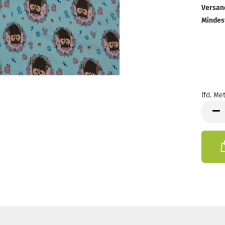
Versan
Mindes
lfd. Met
lfd.
Meter