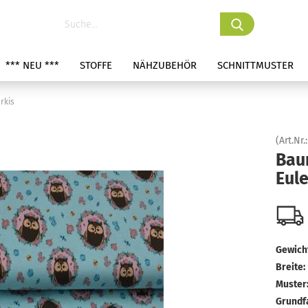
*** NEU ***
STOFFE
NÄHZUBEHÖR
SCHNITTMUSTER
rkis
(Art.Nr.
Bau
Eule
Gewicht
Breite:
Muster
Grundf