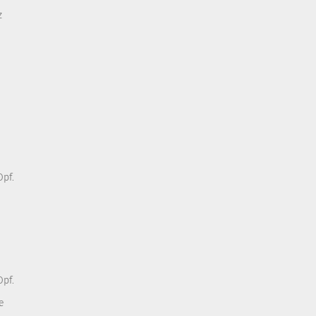
z
pf.
pf.
e