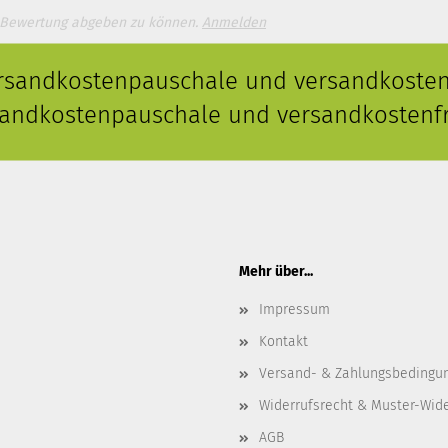
 Bewertung abgeben zu können.
Anmelden
ersandkostenpauschale und versandkostenf
rsandkostenpauschale und versandkostenfr
Mehr über...
Impressum
Kontakt
Versand- & Zahlungsbedingu
Widerrufsrecht & Muster-Wid
AGB