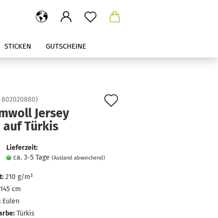
STICKEN
GUTSCHEINE
Auf
:
802020880
)
mwoll Jersey
den
 auf Türkis
Merkzettel
Lieferzeit:
ca. 3-5 Tage
(Ausland abweichend)
:
210 g/m²
145 cm
:
Eulen
arbe:
Türkis