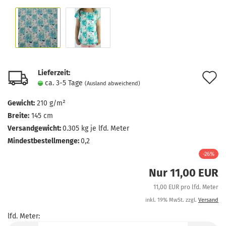
Lieferzeit:
A
ca. 3-5 Tage
(Ausland abweichend)
d
Gewicht:
210 g/m²
M
Breite:
145 cm
Versandgewicht:
0.305
kg je lfd. Meter
Mindestbestellmenge:
0,2
-26%
Nur 11,00 EUR
11,00 EUR pro lfd. Meter
inkl. 19% MwSt. zzgl.
Versand
lfd. Meter:
lfd.