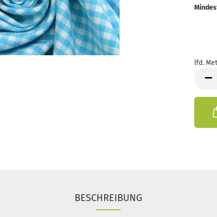
Mindes
lfd. Met
lfd.
Meter
BESCHREIBUNG