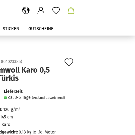
STICKEN
GUTSCHEINE
Auf
:
801023385
)
mwoll Karo 0,5
den
Türkis
Merkzettel
Lieferzeit:
ca. 3-5 Tage
(Ausland abweichend)
:
120 g/m²
145 cm
:
Karo
dgewicht:
0.18
kg je lfd. Meter