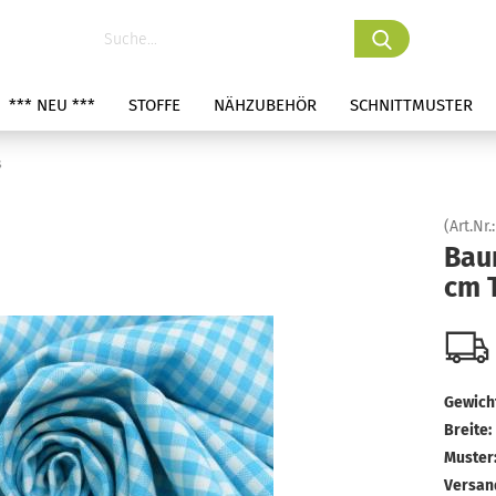
*** NEU ***
STOFFE
NÄHZUBEHÖR
SCHNITTMUSTER
s
(Art.Nr.
Bau
cm 
Gewicht
Breite:
Muster
Versan