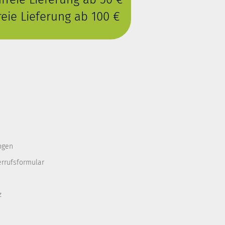
eie Lieferung ab 100 €
ngen
errufsformular
z