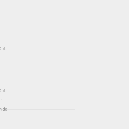
pf.
pf.
e
n.de