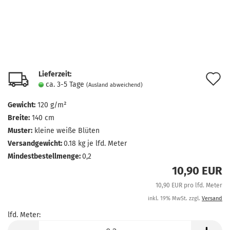
Lieferzeit:
A
ca. 3-5 Tage
(Ausland abweichend)
d
Gewicht:
120 g/m²
M
Breite:
140 cm
Muster:
kleine weiße Blüten
Versandgewicht:
0.18
kg je lfd. Meter
Mindestbestellmenge:
0,2
10,90 EUR
10,90 EUR pro lfd. Meter
inkl. 19% MwSt. zzgl.
Versand
lfd. Meter:
lfd.