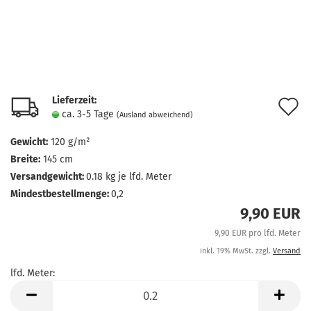
Lieferzeit:
A
ca. 3-5 Tage
(Ausland abweichend)
d
Gewicht:
120 g/m²
M
Breite:
145 cm
Versandgewicht:
0.18
kg je lfd. Meter
Mindestbestellmenge:
0,2
9,90 EUR
9,90 EUR pro lfd. Meter
inkl. 19% MwSt. zzgl.
Versand
lfd. Meter:
lfd.
Meter