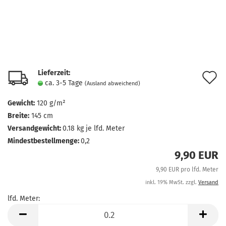
Lieferzeit:
A
ca. 3-5 Tage
(Ausland abweichend)
d
Gewicht:
120 g/m²
M
Breite:
145 cm
Versandgewicht:
0.18
kg je lfd. Meter
Mindestbestellmenge:
0,2
9,90 EUR
9,90 EUR pro lfd. Meter
inkl. 19% MwSt. zzgl.
Versand
lfd. Meter:
lfd.
Meter