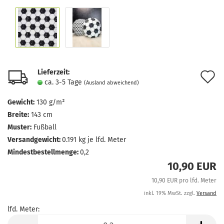
Lieferzeit:
A
ca. 3-5 Tage
(Ausland abweichend)
d
Gewicht:
130 g/m²
M
Breite:
143 cm
Muster:
Fußball
Versandgewicht:
0.191
kg je lfd. Meter
Mindestbestellmenge:
0,2
10,90 EUR
10,90 EUR pro lfd. Meter
inkl. 19% MwSt. zzgl.
Versand
lfd. Meter:
lfd.