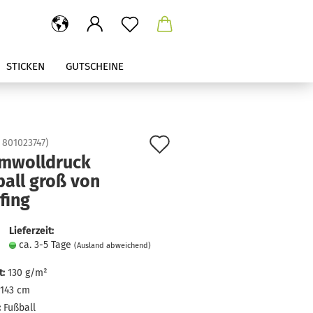
STICKEN
GUTSCHEINE
Auf
:
801023747
)
mwolldruck
den
ball groß von
Merkzettel
fing
Lieferzeit:
ca. 3-5 Tage
(Ausland abweichend)
:
130 g/m²
143 cm
:
Fußball