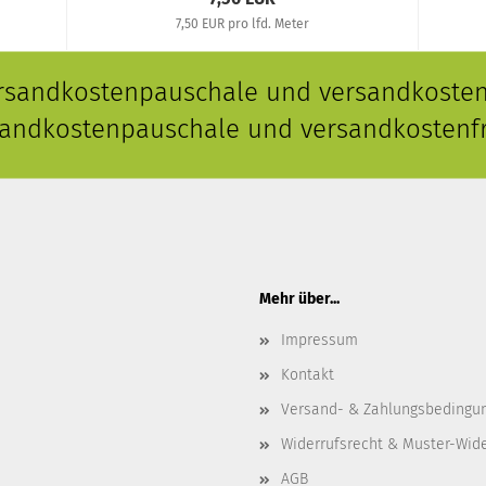
7,50 EUR pro lfd. Meter
ersandkostenpauschale und versandkostenf
rsandkostenpauschale und versandkostenfr
Mehr über...
Impressum
Kontakt
Versand- & Zahlungsbedingu
Widerrufsrecht & Muster-Wid
AGB