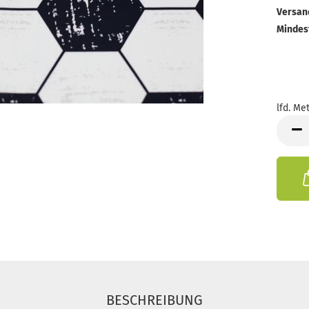
Versan
Mindes
lfd. Met
lfd.
Meter
BESCHREIBUNG