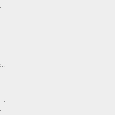
z
pf.
pf.
e