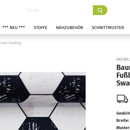
*** NEU ***
STOFFE
NÄHZUBEHÖR
SCHNITTMUSTER
 von Swafing
(Art.Nr.
Bau
Fuß
Swa
Gewicht
Breite:
Muster