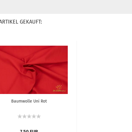
ARTIKEL GEKAUFT:
Baumwolle Uni Rot
Aufbügler Stern in
7,50 EUR
1,30 EU