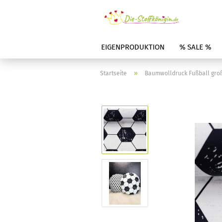
EIGENPRODUKTION
% SALE %
»
Startseite
Baumwolldruck Fußball groß