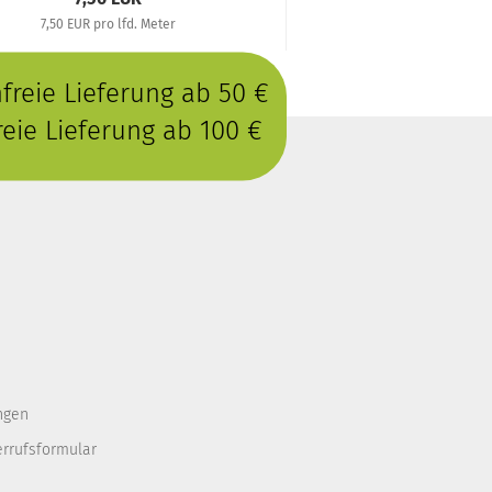
7,50 EUR pro lfd. Meter
1,30 EUR pro 
reie Lieferung ab 50 €
eie Lieferung ab 100 €
ngen
errufsformular