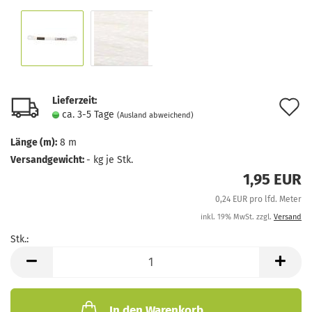
Lieferzeit:
A
ca. 3-5 Tage
(Ausland abweichend)
d
Länge (m):
8 m
M
Versandgewicht:
-
kg je Stk.
1,95 EUR
0,24 EUR pro lfd. Meter
inkl. 19% MwSt. zzgl.
Versand
Stk.:
Stk.
In den Warenkorb