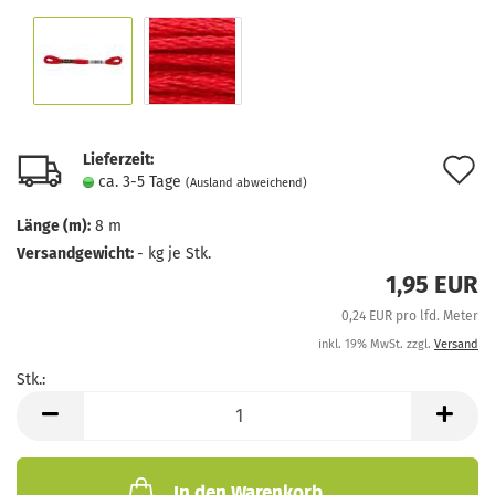
Lieferzeit:
A
ca. 3-5 Tage
(Ausland abweichend)
d
Länge (m):
8 m
M
Versandgewicht:
-
kg je Stk.
1,95 EUR
0,24 EUR pro lfd. Meter
inkl. 19% MwSt. zzgl.
Versand
Stk.:
Stk.
In den Warenkorb