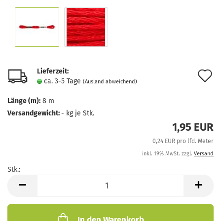
Lieferzeit:
A
ca. 3-5 Tage
(Ausland abweichend)
d
Länge (m):
8 m
M
Versandgewicht:
-
kg je Stk.
1,95 EUR
0,24 EUR pro lfd. Meter
inkl. 19% MwSt. zzgl.
Versand
Stk.:
Stk.
In den Warenkorb